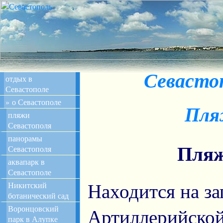
Севасто
отдых в
Севастополе
» о Севастополе
Пля
пляжи
Севастополя
панорамы
Пляж
Севастополя
аквапарк в
Севастополе
Находится на за
Никитский
ботанический сад
Воронцовский
Артиллерийской
парк в Алупке